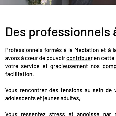
Des professionnels 
Professionnels formés à la Médiation et à 
avons à cœur de pouvoir
contribue
r en cette
votre service et
gracieusemen
t nos
comp
facilitation.
Vous rencontrez des
tensions
au sein de 
adolescents
et
jeunes adultes
,
Vous ressentez
stress et angoisse
par r