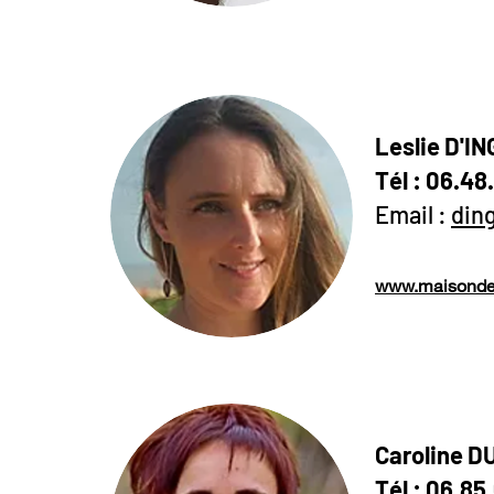
Leslie D'I
Tél : 06.48
Email :
din
www.maisondes
Caroline D
Tél : 06.85