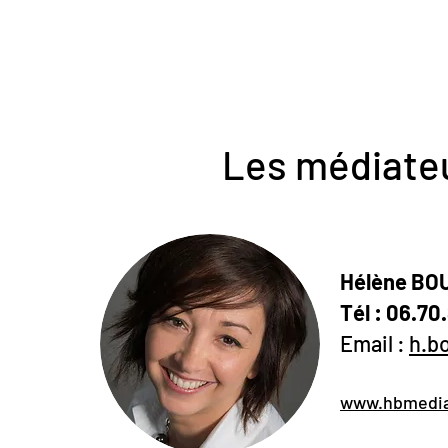
Les médiateu
Hélène BO
Tél : 06.70
Email :
h.b
www.hbmedia