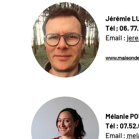
Jérémie L
Tél ; 06. 77
Email :
jer
www.maisondes
Mélanie PO
Tél : 07.52
Email :
mel